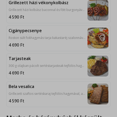
Grillezett házi vékonykolbász
Grillezett házi kolbász baconnal és főtt burgonyával forgatottsült savanyú káposztával. 1, 3
4 590
Ft
Cigánypecsenye
Roston sült fokhagymás tarja kakastaréj szalonnával. 9, 10
4 690
Ft
Tarjasteak
300 g olajban pácolt sertéstarjasteak tejfölös hagymával, ajvárral, lepénnyel tálalva. 9, 10
4 690
Ft
Bela vesalica
Grillezett szaftos sertéskaraj tejfölös hagymával, ajvárral, lepénnyel tálalva. 9, 10
4 590
Ft