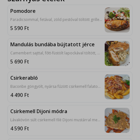
Pomodore
Paradicsommal, fetával, zöld pestóval töltött grillezett csirkemell Classic Grill módra készült görög salátával tálalva.1, 3, 6, 7, 8, 9, 10, 11,
5 590
Ft
Mandulás bundába bújtatott jérce
Camembert sajttal, főtt-füstölt lapockával töltött, mandulás köntösbe bújtatott jércemellfilé kakukkfüves-tejszínes galuskával, sült almával, áfonyalekvárral tálalva. 1, 3, 7, 9, 10
5 690
Ft
Csirkerabló
Baconbe göngyölt, nyársa fűzött csirkemell falatok tejfölös hagymával, ajvárral, lepénnyel tálalva. 9, 10
4 490
Ft
Csirkemell Dijoni módra
Lávakövön sült csirkemell filé Dijoni mustárral megkenve, lepénnyel tálalva. 9, 10
4 590
Ft