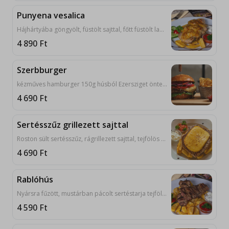
Punyena vesalica
Hájhártyába göngyölt, füstölt sajttal, főtt füstölt lapockával töltött sertésszűz tejfölös hagymával, ajvárral, lepénnyel tálalva. 7, 9, 10
4 890
Ft
Szerbburger
kézműves hamburger 150g húsból Ezersziget öntettel, friss zöldségekkel, sült burgonyával, ketchuppal, majonézzel tálalva. 1, 3, 7, 9, 10, 11
4 690
Ft
Sertésszűz grillezett sajttal
Roston sült sertésszűz, rágrillezett sajttal, tejfölös hagymával, ajvárral, lepénnyel tálalva. 7, 9, 10
4 690
Ft
Rablóhús
Nyársra fűzött, mustárban pácolt sertéstarja tejfölös hagymával, ajvárral, lepénnyel tálalva. 9, 10
4 590
Ft