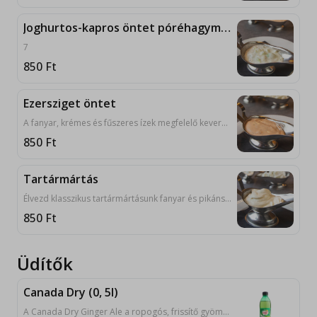
Joghurtos-kapros öntet póréhagymával
7
850
Ft
Ezersziget öntet
A fanyar, krémes és fűszeres ízek megfelelő keveréke. 3, 10
850
Ft
Tartármártás
Élvezd klasszikus tartármártásunk fanyar és pikáns ízét. 3, 7, 10
850
Ft
Üdítők
Canada Dry (0, 5l)
A Canada Dry Ginger Ale a ropogós, frissítő gyömbér ízével készült páratlan klasszikus.