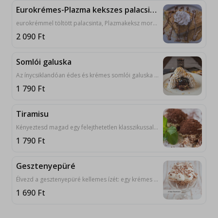
Eurokrémes-Plazma kekszes palacsinta
eurokrémmel töltött palacsinta, Plazmakeksz morzsával megszórva. 1, 3, 6, 7, 8
2 090
Ft
Somlói galuska
Az ínycsiklandóan édes és krémes somlói galuska egy olyan klasszikus magyar desszert, amit nem szabad kihagyni! 1, 3, 7, 8
1 790
Ft
Tiramisu
Kényeztesd magad egy felejthetetlen klasszikussal! Élvezd az édes, krémes mascarpone és a kávéval itatott babapiskóták ízletes rétegeit. 1, 3, 7
1 790
Ft
Gesztenyepüré
Élvezd a gesztenyepüré kellemes ízét: egy krémes és lágy desszert, amely megmenti a napot!
1 690
Ft