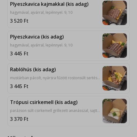
Plyeszkavica kajmakkal (kis adag)
hagymával, ajvárral, lepénnyel. 9, 10
3 520
Ft
Plyeszkavica (kis adag)
hagymával, ajvárral, lepénnyel. 9, 10
3 445
Ft
Rablóhús (kis adag)
mustárban pácolt, nyársra fűzött rostonsült sertéstarja, hagymával, ajvárral, lepénnyel. 9, 10
3 445
Ft
Trópusi csirkemell (kis adag)
parázson sült csirkemell grillezett ananásszal, sajttal, lepénnyel. 7, 9, 10
3 370
Ft