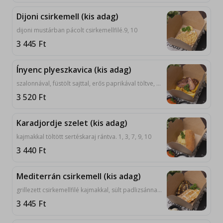
Dijoni csirkemell (kis adag)
dijoni mustárban pácolt csirkemellfilé.9, 10
3 445
Ft
Ínyenc plyeszkavica (kis adag)
szalonnával, füstölt sajttal, erős paprikával töltve, hagymával, ajvárral, lepénnyel.7, 9, 10
3 520
Ft
Karadjordje szelet (kis adag)
kajmakkal töltött sertéskaraj rántva. 1, 3, 7, 9, 10
3 440
Ft
Mediterrán csirkemell (kis adag)
grillezett csirkemellfilé kajmakkal, sült padlizsánnal.9, 10
3 445
Ft