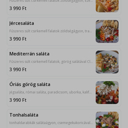
Fűszeres sült csirkemell falatok zöldségágyon, Ezer Sziget öntettel, feta sajttal, fokhagymás pirított lepénnyel. 3, 7, 9, 10
3 990
Ft
Jércesaláta
Fűszeres sült csirkemell falatok zöldségágyon, trappista sajttal, kapros-joghurtos öntettel, fokhagymás pirított lepénnyel. 7, 9, 10
3 990
Ft
Mediterrán saláta
Fűszeres sült csirkemell falatok, görög salátával Classic Grill módra, trappista sajttal, almával, fokhagymás pirított lepénnyel.7, 9, 10
3 990
Ft
Óriás görög saláta
jégsaláta, római saláta, paradicsom, uborka, kaliforniai paprika, tv paprika, fekete olívabogyó, feta, almaecet, bazsalikom. 7
3 990
Ft
Tonhalsaláta
tonhaldarabkák salátaágyon, csemegekukoricával, koktélparadicsommal, olívabogyóval, extra szűz olívaolajjal, mozzarellagolyóval, fokhagymás, pirított lepénnyel. 4, 7