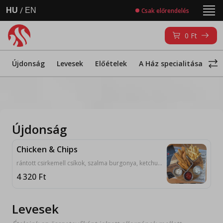
/
HU
EN
Csak előrendelés
0
Ft
Újdonság
Levesek
Előételek
A Ház specialitásai
M
Újdonság
Chicken & Chips
rántott csirkemell csíkok, szalma burgonya, ketchup, tartár mártás, fokhagymás tejföl
4 320
Ft
Levesek