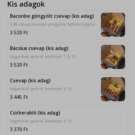
Kis adagok
Baconbe göngyölt csevap (kis adag)
5 db csevap baconbe göngyölve, tejfölös hagymával, ajvárral. 9, 10
3 520
Ft
Bácskai csevap (kis adag)
hagymával, ajvárral, lepénnyel. 7, 9, 10
3 520
Ft
Csevap (kis adag)
hagymával, ajvárral, lepénnyel. 9, 10
3 445
Ft
Csirkerabló (kis adag)
hagymával, ajvárral, lepénnyel. 9, 10
3 370
Ft