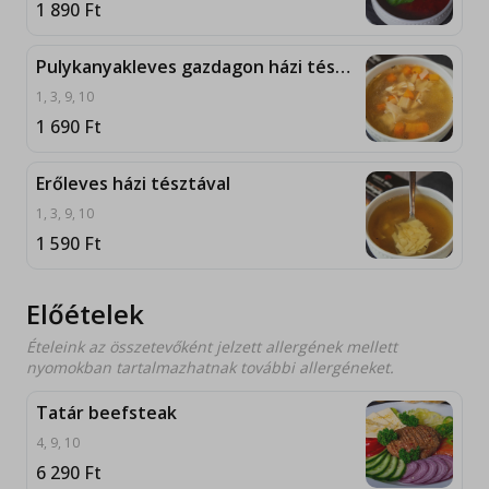
1 890
Ft
Pulykanyakleves gazdagon házi tésztával
1, 3, 9, 10
1 690
Ft
Erőleves házi tésztával
1, 3, 9, 10
1 590
Ft
Előételek
Ételeink az összetevőként jelzett allergének mellett
nyomokban tartalmazhatnak további allergéneket.
Tatár beefsteak
4, 9, 10
6 290
Ft