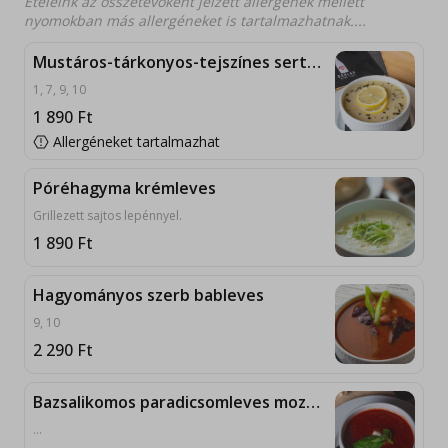
Ételeink az összetevőként jelzett allergének mellett
nyomokban más allergéneket is tartalmazhatnak....
Mustáros-tárkonyos-tejszínes sertésraguleves
1, 7, 9, 10
1 890
Ft
Allergéneket tartalmazhat
Póréhagyma krémleves
Grillezett sajtos lepénnyel.
1 890
Ft
Hagyományos szerb bableves
9, 10
2 290
Ft
Bazsalikomos paradicsomleves mozzarella sajtgolyóval
...