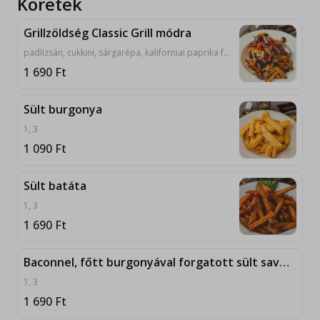
Köretek
Grillzöldség Classic Grill módra
padlizsán, cukkini, sárgarépa, kaliforniai paprika fűszerezve, serpenyőben összeforgatva. 1, 6
1 690
Ft
Sült burgonya
1, 3
1 090
Ft
Sült batáta
1, 3
1 690
Ft
Baconnel, főtt burgonyával forgatott sült savanyú káposzta
1, 3
1 690
Ft