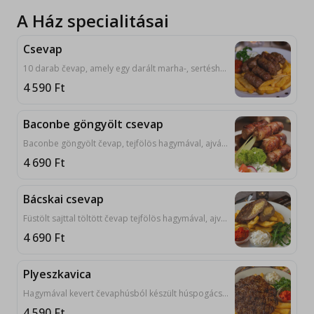
A Ház specialitásai
Csevap
10 darab čevap, amely egy darált marha-, sertéshúsból készült hagyományos szerb étel. A fogást tejfölös hagymával, ajvárral, lepénnyel tálaljuk. 9, 10
4 590
Ft
Baconbe göngyölt csevap
Baconbe göngyölt čevap, tejfölös hagymával, ajvárral, lepénnyel tálalva. 9, 10
4 690
Ft
Bácskai csevap
Füstölt sajttal töltött čevap tejfölös hagymával, ajvárral, lepénnyel tálalva. 7, 9, 10
4 690
Ft
Plyeszkavica
Hagymával kevert čevaphúsból készült húspogácsa tejfölös hagymával, ajvárral, lepénnyel tálalva. 9, 10
4 590
Ft