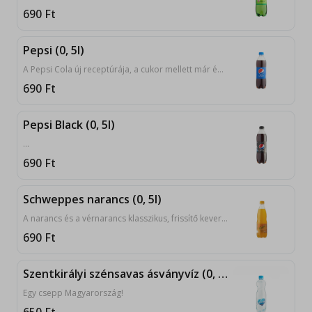
690
Ft
Pepsi (0, 5l)
A Pepsi Cola új receptúrája, a cukor mellett már édesítőszert is tartalmaz.
690
Ft
Pepsi Black (0, 5l)
...
690
Ft
Schweppes narancs (0, 5l)
A narancs és a vérnarancs klasszikus, frissítő keveréke. Egyszerre kiegyensúlyozott és intenzív. Friss, savanykás ízzel.
690
Ft
Szentkirályi szénsavas ásványvíz (0, 5l)
Egy csepp Magyarország!