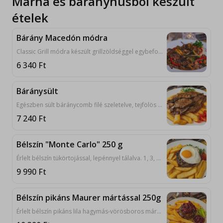
Marha és bárányhúsból készült
ételek
Bárány Macedón módra
Classic Grill módra készült grillzöldséggel egybeforgatott szaftos báránysült falatok párolt jázminrizzsel, lepénnyel tálalva. 1, 6, 9, 10
6 340
Ft
Báránysült
Egészben sült báránycomb filé szeletelve, tejfölös hagymával, ajvárral, lepénnyel tálalva. 9, 10
7 240
Ft
Bélszín "Monte Carlo" 250 g
Érlelt bélszín tükörtojással, lepénnyel tálalva. 1, 3, 4, 9, 10
9 990
Ft
Bélszín pikáns Maurer mártással 250g
Érlelt bélszín pikáns lila hagymás-vörösboros mártással, lepénnyel tálalva. 1, 4, 9, 10