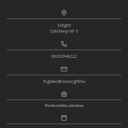
Szeged
Széchenyi tér
5
06203946222
foglalas@classicgrill.hu
Rendszerhiba jelentése