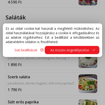
4 590
Ft
Saláták
Sült paprika
Ez az oldal cookie-kat használ a megfelelő működéshez. Az
oldal használatával hozzájárulsz a cookie-k elfogadásához és
marinált, grillezett paprika fokhagymával, fetával tálalva. 7, 12
az adatok rögzítéséhez. Ezt a beállítást a későbbiekben az
2 090
Ft
adatvédelmi oldalon is frissítheted.
Süti beállítások
Az összes engedélyezése
Sopszka saláta
paradicsom, uborka, vöröshagyma, feta sajt. 7
1 890
Ft
Szerb saláta
paradicsom, uborka, hagyma, zöld erős paprika.Ételeink az összetevőként jelzett allergének mellett nyomokban tartalmazhatnak további allergéneket.
1 790
Ft
Sült erős paprika