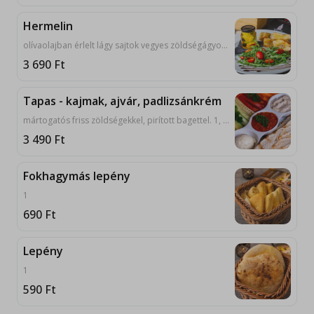
Hermelin
olívaolajban érlelt lágy sajtok vegyes zöldségágyon, pirított lepénnyel. 1, 7, 12
3 690
Ft
Tapas - kajmak, ajvár, padlizsánkrém
mártogatós friss zöldségekkel, pirított bagettel. 1, 3, 7, 9, 10
3 490
Ft
Fokhagymás lepény
1
690
Ft
Lepény
1
590
Ft