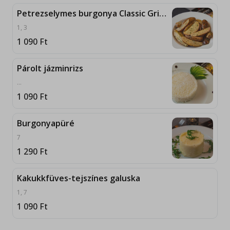
Petrezselymes burgonya Classic Grill módra
1, 3
1 090
Ft
Párolt jázminrizs
...
1 090
Ft
Burgonyapüré
7
1 290
Ft
Kakukkfüves-tejszínes galuska
1, 7
1 090
Ft