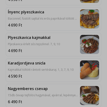
Ínyenc plyeszkavica
Baconnel, füstölt sajttal és erős paprikával töltött plyeskavica tejfölös hagymával, ajvárral, lepénnyel tálalva. 7, 9, 10
4 690
Ft
Plyeszkavica kajmakkal
Pljeskavica érlelt sós tejszínnel. 7, 9, 10
4 690
Ft
Karadjordjeva snicla
Kajmakkal töltött rántott sertéskaraj. 1, 3, 7, 9, 10
4 590
Ft
Nagyemberes csevap
15db čevap tejfölös hagymával, ajvárral, lepénnyel tálalva. 9, 10
6 490
Ft