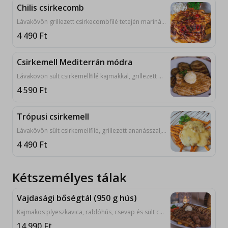
Chilis csirkecomb
Lávakövön grillezett csirkecombfilé tetején marinált sült chilipaprikával, tejfölös hagymával, ajvárral, lepénnyel tálalva. 9, 10
4 490
Ft
Csirkemell Mediterrán módra
Lávakövön sült csirkemellfilé kajmakkal, grillezett padlizsánnal tálalva. 9, 10
4 590
Ft
Trópusi csirkemell
Lávakövön sült csirkemellfilé, grillezett ananásszal, trappista sajttal csőben sütve. 7, 9, 10
4 490
Ft
Kétszemélyes tálak
Vajdasági bőségtál (950 g hús)
Kajmakos plyeszkavica, rablóhús, csevap és sült császárszalonna, sült héjas burgonya, sült batáta tejfölös hagymával, ajvárral, lepénnyel tálalva. 1, 3, 9, 10
14 990
Ft