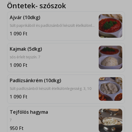
Öntetek- szószok
Ajvár (10dkg)
Sült paprikából és padlizsánból készült ételkülönlegesség.
1 090
Ft
Kajmak (5dkg)
sós érlelt tejszín. 7
1 090
Ft
Padlizsánkrém (10dkg)
Sült padlizsánból készült ételkülönlegesség. 3, 10
1 090
Ft
Tejfölös hagyma
7
950
Ft