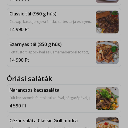
Classic tál (950 g hús)
Csevap, karadjordjeva šnicla, sertés tarja és ínyenc plyeszkavica , petrezselymes burgonya classicgrill módra, grill zöldség Classic Grill módra, tejfölös hagymával, ajvárral, lepénnyel tálalva. 1, 3, 7, 9, 10
14 990
Ft
Szárnyas tál (850 g hús)
Főtt füstölt lapockával és Camamebert-rel töltött, mandulás bundába bújtatott jércemell, mediterrán csirkemell, grillezett csirkecomb filé és csirkerabló, burgonya püré, párolt jázmin rizs tejfölös hagymával, ajvárral , lepénnyel tálalva. 1, 3, 7, 9, 10
14 990
Ft
Óriási saláták
Narancsos kacsasaláta
Sült kacsacomb falatok rukkolával, sárgarépával, jégsalátával, pirított dióval, narancsos-olívaolajas öntettel, fokhagymás pirított lepénnyel. 8
4 590
Ft
Cézár saláta Classic Grill módra