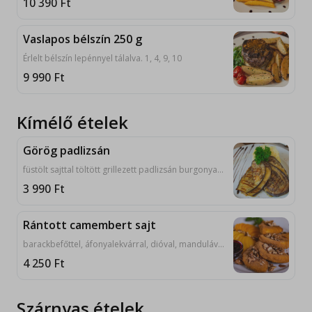
10 390
Ft
Vaslapos bélszín 250 g
Érlelt bélszín lepénnyel tálalva. 1, 4, 9, 10
9 990
Ft
Kímélő ételek
Görög padlizsán
füstölt sajttal töltött grillezett padlizsán burgonyapürével. 7, 9, 10
3 990
Ft
Rántott camembert sajt
barackbefőttel, áfonyalekvárral, dióval, mandulával. 1, 3, 7, 9, 10
4 250
Ft
Szárnyas ételek