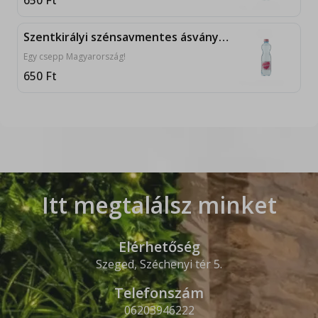
650
Ft
Szentkirályi szénsavmentes ásványvíz (0, 5l)
Egy csepp Magyarország!
650
Ft
Itt megtalálsz minket
Elérhetőség
Szeged
,
Széchenyi tér
5
.
Telefonszám
06203946222