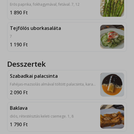
Erős paprika, fokhagymával, fetával. 7, 12
1 890
Ft
Tejfölös uborkasaláta
7
1 190
Ft
Desszertek
Szabadkai palacsinta
Fahéjas-mazsolás almával töltött palacsinta, karamell, csokiöntettel, dióval megszórva.1, 3, 7, 8
2 090
Ft
Baklava
diós, rétestésztás keleti csemege. 1, 8
1 790
Ft